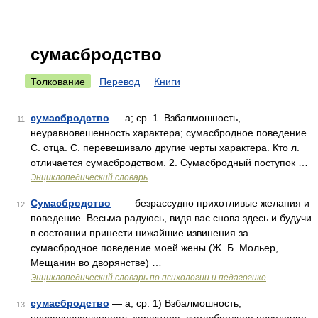
сумасбродство
Толкование
Перевод
Книги
сумасбродство
— а; ср. 1. Взбалмошность,
11
неуравновешенность характера; сумасбродное поведение.
С. отца. С. перевешивало другие черты характера. Кто л.
отличается сумасбродством. 2. Сумасбродный поступок …
Энциклопедический словарь
Сумасбродство
— – безрассудно прихотливые желания и
12
поведение. Весьма радуюсь, видя вас снова здесь и будучи
в состоянии принести нижайшие извинения за
сумасбродное поведение моей жены (Ж. Б. Мольер,
Мещанин во дворянстве) …
Энциклопедический словарь по психологии и педагогике
сумасбродство
— а; ср. 1) Взбалмошность,
13