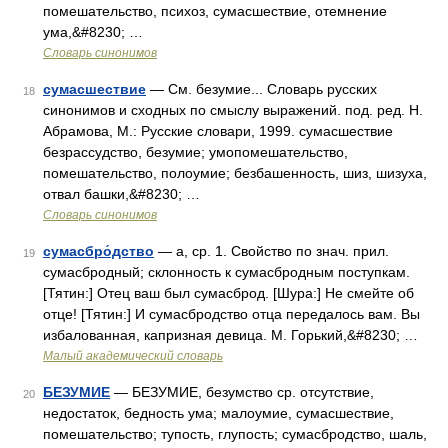
помешательство, психоз, сумасшествие, отемнение
ума,&#8230; …
Словарь синонимов
сумасшествие
— См. безумие... Словарь русских
18
синонимов и сходных по смыслу выражений. под. ред. Н.
Абрамова, М.: Русские словари, 1999. сумасшествие
безрассудство, безумие; умопомешательство,
помешательство, полоумие; безбашенность, шиз, шизуха,
отвал башки,&#8230; …
Словарь синонимов
сумасбро́дство
— а, ср. 1. Свойство по знач. прил.
19
сумасбродный; склонность к сумасбродным поступкам.
[Тятин:] Отец ваш был сумасброд. [Шура:] Не смейте об
отце! [Тятин:] И сумасбродство отца передалось вам. Вы
избалованная, капризная девица. М. Горький,&#8230; …
Малый академический словарь
БЕЗУМИЕ
— БЕЗУМИЕ, безумство ср. отсутствие,
20
недостаток, бедность ума; малоумие, сумасшествие,
помешательство; тупость, глупость; сумасбродство, шаль,