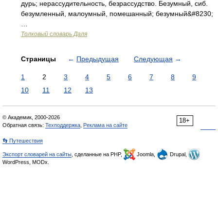
дурь; нерассудительность, безрассудство. Безумный, сиб.
безумленный, малоумный, помешанный; безумный&#8230;
…
Толковый словарь Даля
Страницы
←
Предыдущая
Следующая
→
1
2
3
4
5
6
7
8
9
10
11
12
13
© Академик, 2000-2026
18+
Обратная связь:
Техподдержка
,
Реклама на сайте
👣 Путешествия
Экспорт словарей на сайты
, сделанные на PHP,
Joomla,
Drupal,
WordPress, MODx.