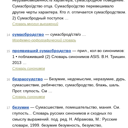
неуравновешенность характера; сумасбродное поведение.
Сумасбро/дство отца. Сумасбро/дство перевешивало
другие черты характера. Кто л. отличается сумасбродством.
2) Сумасбродный поступок …
Словарь многих выражений
сумасбродство
— сумасброд/ств/о …
14
Морфемно-орфографический словарь
проявивший сумасбродство
— прил., кол во синонимов:
15
1 • поблаживший (2) Словарь синонимов ASIS. В.Н. Тришин.
2013 …
Словарь синонимов
безрассудство
— Безумие, недомыслие, неразумие, дурь,
16
сумасшествие, ребячество, сумасбродство, блажь, шаль.
Прот. глупость. См …
Словарь синонимов
безумие
— Сумасшествие, помешательство, мания. См.
17
глупость... Словарь русских синонимов и сходных по
смыслу выражений. под. ред. Н. Абрамова, М.: Русские
словари, 1999. безумие безумность, безумство,